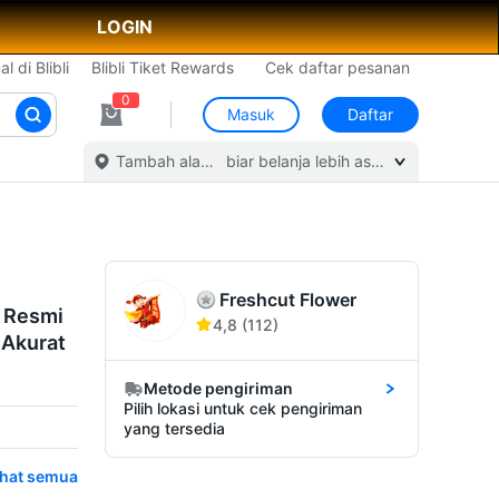
LOGIN
al di Blibli
Blibli Tiket Rewards
Cek daftar pesanan
0
Masuk
Daftar
Tambah alamat
biar belanja lebih asyik.
Freshcut Flower
s Resmi
4,8 (112)
 Akurat
Metode pengiriman
Pilih lokasi untuk cek pengiriman
yang tersedia
ihat semua